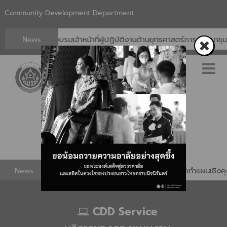
Community Development Department
News
ี่ผู้ปฏิบัติงานด้านยุทธศาสตร์การพัฒนาชุมชน ประจำปี 2569
กอง
กองแผนงาน
News
กองแผนงาน พช. เตรียมความพร้อมยกระดับการจัดทำแผนเชิงค
CDD Service